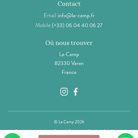
Contact
info@le-camp.fr
Email
(+33) 06 04 40 06 27
Mobile
Où nous trouver
Le Camp
82330 Varen
France
© Le Camp 2026
Photographies Juliette Raynal
|
Partenaire Olyslow
|
Politique de
confidentialité
|
Informations légales
|
Termes et conditions