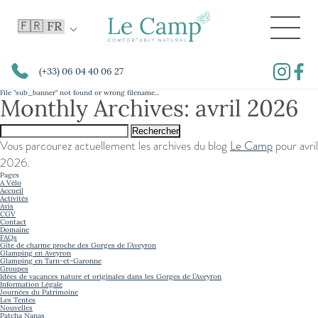
(+33) 06 04 40 06 27
File "sub_banner" not found or wrong filename...
Monthly Archives: avril 2026
Rechercher :
Vous parcourez actuellement les archives du blog
Le Camp
pour avril
2026.
Pages
A Vélo
Accueil
Activités
Avis
CGV
Contact
Domaine
FAQs
Gîte de charme proche des Gorges de l’Aveyron
Glamping en Aveyron
Glamping en Tarn-et-Garonne
Groupes
Idées de vacances nature et originales dans les Gorges de l’Aveyron
Information Légale
Journées du Patrimoine
Les Tentes
Nouvelles
Patcha Nanas