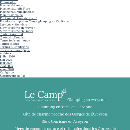
Philosophie
Piscine Naturelle
Piscine naturelle Flore
Piscine naturelle Insectes
Plan du domaine
Politique de Confidentialité
Prendre ses repas au Camp, glamping en Occitanie
Services – Bien-être
Slow tourisme en Aveyron
Slow tourisme en France
Tente Douce nuit
Tente Nid Douillet
Tente Seuls au monde
Tentes lodges
Termes & Conditions
Tourisme œnologique
Archives
juillet 2026
juin 2026
mai 2026
avril 2026
mars 2026
Catégories
Uncategorised
(14)
Glamping en Aveyron
Glamping en Tarn-et-Garonne
Gîte de charme proche des Gorges de l’Aveyron
Slow tourisme en Aveyron
Idées de vacances nature et originales dans les Gorges de